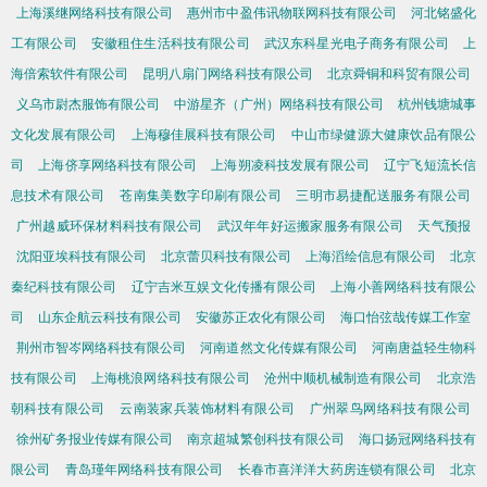
上海溪继网络科技有限公司
惠州市中盈伟讯物联网科技有限公司
河北铭盛化
工有限公司
安徽租住生活科技有限公司
武汉东科星光电子商务有限公司
上
海倍索软件有限公司
昆明八扇门网络科技有限公司
北京舜铜和科贸有限公司
义乌市尉杰服饰有限公司
中游星齐（广州）网络科技有限公司
杭州钱塘城事
文化发展有限公司
上海穆佳展科技有限公司
中山市绿健源大健康饮品有限公
司
上海侪享网络科技有限公司
上海朔凌科技发展有限公司
辽宁飞短流长信
息技术有限公司
苍南集美数字印刷有限公司
三明市易捷配送服务有限公司
广州越威环保材料科技有限公司
武汉年年好运搬家服务有限公司
天气预报
沈阳亚埃科技有限公司
北京蕾贝科技有限公司
上海滔绘信息有限公司
北京
秦纪科技有限公司
辽宁吉米互娱文化传播有限公司
上海小善网络科技有限公
司
山东企航云科技有限公司
安徽苏正农化有限公司
海口怡弦哉传媒工作室
荆州市智岑网络科技有限公司
河南道然文化传媒有限公司
河南唐益轻生物科
技有限公司
上海桃浪网络科技有限公司
沧州中顺机械制造有限公司
北京浩
朝科技有限公司
云南装家兵装饰材料有限公司
广州翠鸟网络科技有限公司
徐州矿务报业传媒有限公司
南京超城繁创科技有限公司
海口扬冠网络科技有
限公司
青岛瑾年网络科技有限公司
长春市喜洋洋大药房连锁有限公司
北京