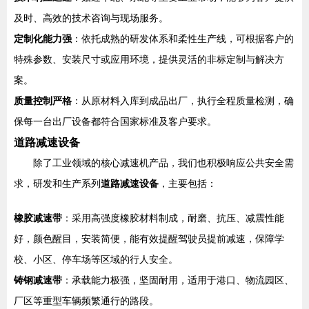
及时、高效的技术咨询与现场服务。
定制化能力强
：依托成熟的研发体系和柔性生产线，可根据客户的
特殊参数、安装尺寸或应用环境，提供灵活的非标定制与解决方
案。
质量控制严格
：从原材料入库到成品出厂，执行全程质量检测，确
保每一台出厂设备都符合国家标准及客户要求。
道路减速设备
除了工业领域的核心减速机产品，我们也积极响应公共安全需
求，研发和生产系列
道路减速设备
，主要包括：
橡胶减速带
：采用高强度橡胶材料制成，耐磨、抗压、减震性能
好，颜色醒目，安装简便，能有效提醒驾驶员提前减速，保障学
校、小区、停车场等区域的行人安全。
铸钢减速带
：承载能力极强，坚固耐用，适用于港口、物流园区、
厂区等重型车辆频繁通行的路段。