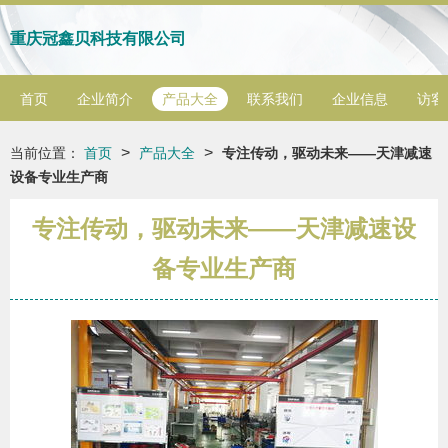
重庆冠鑫贝科技有限公司
首页
企业简介
产品大全
联系我们
企业信息
访客
>
>
当前位置：
首页
产品大全
专注传动，驱动未来——天津减速
设备专业生产商
专注传动，驱动未来——天津减速设
备专业生产商