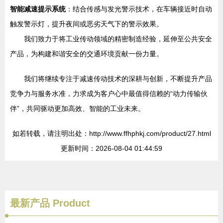
智能减速提示系统
：结合传感与发光警示技术，在车辆接近时自动
触发警示灯，提升夜间或恶劣天气下的警示效果。
我们致力于将工业传动领域的精密制造经验，延伸至公共安全
产品，为构建和谐安全的交通环境贡献一份力量。
我们将继续专注于减速传动技术的深耕与创新，不断提升产品
竞争力与服务水准，力求成为客户心中最值得信赖的“动力传输伙
伴”，共同驱动更加高效、智能的工业未来。
如若转载，请注明出处：http://www.ffhphkj.com/product/27.html
更新时间：2026-08-04 01:44:59
最新产品
Product