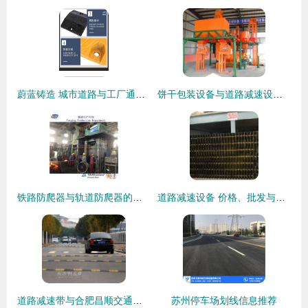
蔚蓝铸造 城市道路与工厂通道的“守护者”——球墨铸铁重型缓冲带解析
饼干包装设备与道路减速设备 选择靠谱厂家的实用指南
铁路防爬器与轨道防爬器的作用及生产厂家探析
道路减速设备 价格、批发与厂家选购指南
道路减速带与合肥昌顺交通设施 安全出行的守护者
苏州停车场划线信息推荐